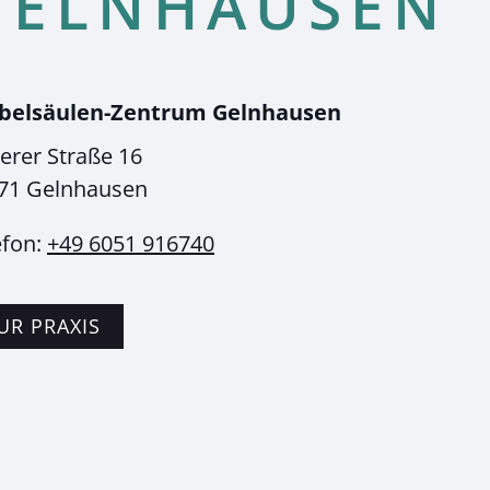
GELN­HAUSEN
belsäulen-Zentrum Gelnhausen
lerer Straße 16
71
Gelnhausen
efon:
+49 6051 916740
UR PRAXIS