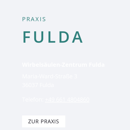
PRAXIS
FULDA
Wirbelsäulen-Zentrum Fulda
Maria-Ward-Straße 3
36037
Fulda
Telefon:
+49 661 4804860
ZUR PRAXIS