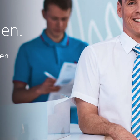
en.
gen