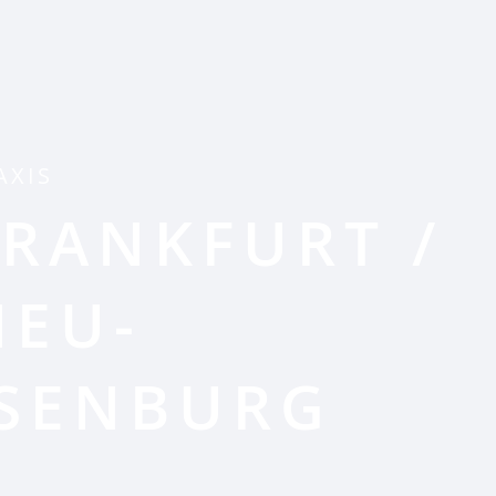
AXIS
FRANKFURT /
NEU-
ISENBURG